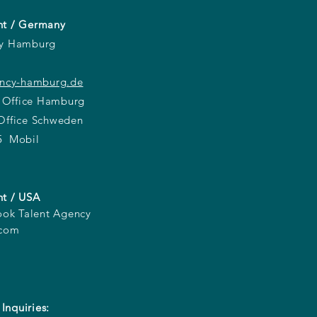
t / Germany
cy Hamburg
ency-hamburg.de
 Office Hamburg
ffice Schweden
5 Mobil
t / USA
ook Talent Agency
.com
 Inquiries: