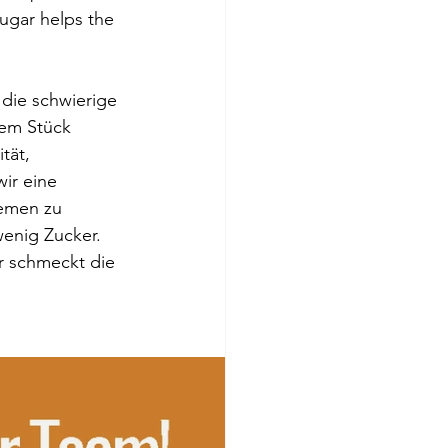
ugar helps the 
die schwierige 
em Stück 
tät, 
ir eine 
hemen zu 
wenig Zucker. 
r schmeckt die 