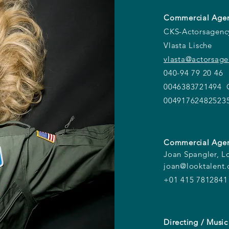
Commercial Agen
CKS-Actorsagen
Vlasta Lische
vlasta@actorsag
040-94 79 20 46
0046383721494 O
00491762482523
Commercial Agen
Joan Spangler, L
joan@looktalent
+01 415 7812841
Directing / Music