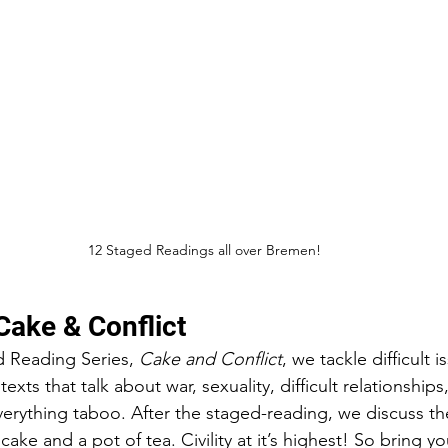
12 Staged Readings all over Bremen!
ake & Conflict
d Reading Series, 
Cake and Conflict
, we tackle difficult 
xts that talk about war, sexuality, difficult relationships,
verything taboo. After the staged-reading, we discuss th
 cake and a pot of tea. Civility at it’s highest! So bring y