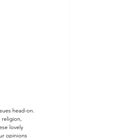
issues head-on. 
 religion, 
ese lovely 
our opinions 