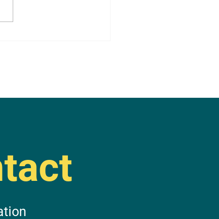
ENTIC VOICE -
orate Program Details
tact
ation