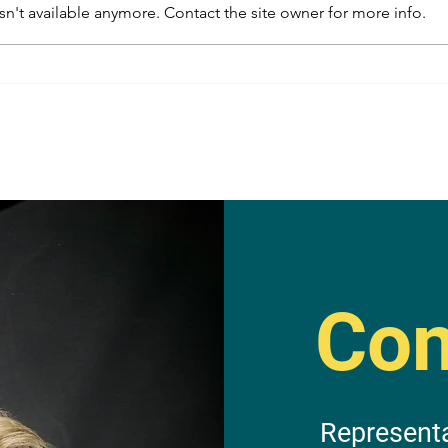
n't available anymore. Contact the site owner for more info.
LEADERSHIP VOICE -
AUTH
Corporate Program Details
Corp
Con
Represent