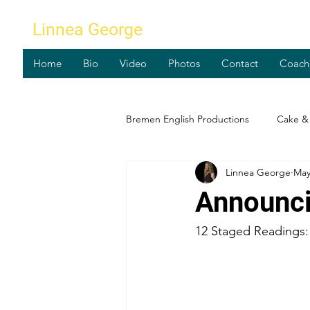
Linnea George
Home
Bio
Video
Photos
Contact
Coach
Bremen English Productions
Cake & 
Linnea George
May
Workshops
Announci
12 Staged Readings: